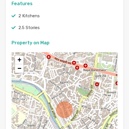
Features
2 Kitchens
2.5 Stories
Property on Map
+
−