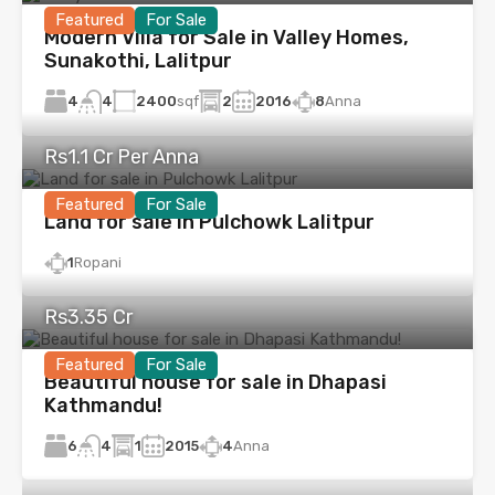
Featured
For Sale
Modern Villa for Sale in Valley Homes,
Sunakothi, Lalitpur
4
2400
sqf
2
2016
8
Anna
4
Rs1.1 Cr Per Anna
Featured
For Sale
Land for sale in Pulchowk Lalitpur
1
Ropani
Rs3.35 Cr
Featured
For Sale
Beautiful house for sale in Dhapasi
Kathmandu!
6
1
2015
4
Anna
4