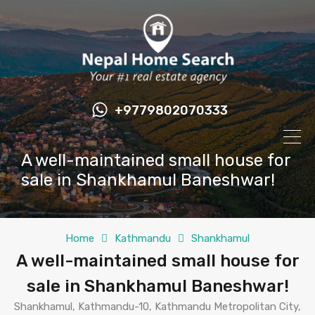
+9779802070333
A well-maintained small house for
sale in Shankhamul Baneshwar!
Home
Kathmandu
Shankhamul
A well-maintained small house for
sale in Shankhamul Baneshwar!
Shankhamul, Kathmandu-10, Kathmandu Metropolitan City,