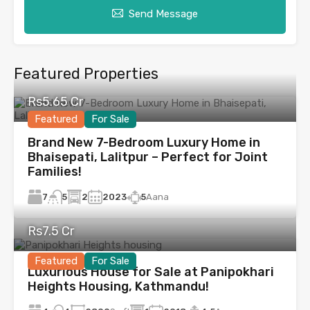
Send Message
Featured Properties
Rs5.65 Cr
Featured
For Sale
Brand New 7-Bedroom Luxury Home in
Bhaisepati, Lalitpur – Perfect for Joint
Families!
7
2
2023
5
Aana
5
Rs7.5 Cr
Featured
For Sale
Luxurious House for Sale at Panipokhari
Heights Housing, Kathmandu!