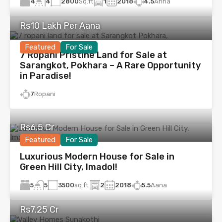
4
2800
Sq.ft
1
2018
4.5
Anna
4
Rs10 Lakh Per Aana
Featured
For Sale
7 Ropani Pristine Land for Sale at
Sarangkot, Pokhara – A Rare Opportunity
in Paradise!
7
Ropani
Rs6.5 Cr
Featured
For Sale
Luxurious Modern House for Sale in
Green Hill City, Imadol!
5
3500
sq.ft.
2
2018
5.5
Aana
5
Rs7.25 Cr