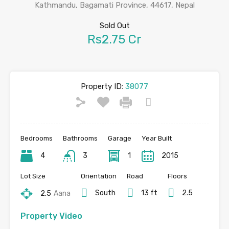
Kathmandu, Bagamati Province, 44617, Nepal
Sold Out
Rs2.75 Cr
Property ID:
38077
Bedrooms
Bathrooms
Garage
Year Built
4
3
1
2015
Lot Size
Orientation
Road
Floors
South
13 ft
2.5
2.5
Aana
Property Video