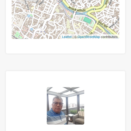
Leaflet
| ©
OpenStreetMap
contributors