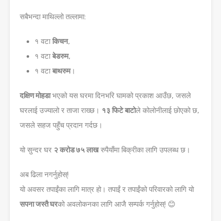
सबैभन्दा माथिल्लो तल्लामा:
१ वटा
किचन
,
१ वटा
बेडरुम
,
१ वटा
बाथरुम
।
दक्षिण मोहडा
भएको यस घरमा दिनभरि घामको प्रकाश आउँछ, जसले
घरलाई उज्यालो र ताजा राख्छ।
१३ फिटे बाटो
ले कोलोनीलाई छोएको छ,
जसले सहज पहुँच प्रदान गर्दछ।
यो सुन्दर घर
२ करोड ७५ लाख
रुपैयाँमा बिक्रीका लागि उपलब्ध छ।
अब ढिला नगर्नुहोस्!
यो अवसर तपाईंका लागि मात्र हो। तपाईं र तपाईंको परिवारको लागि यो
सपना जस्तै घर
को अवलोकनका लागि आजै सम्पर्क गर्नुहोस्! 😊