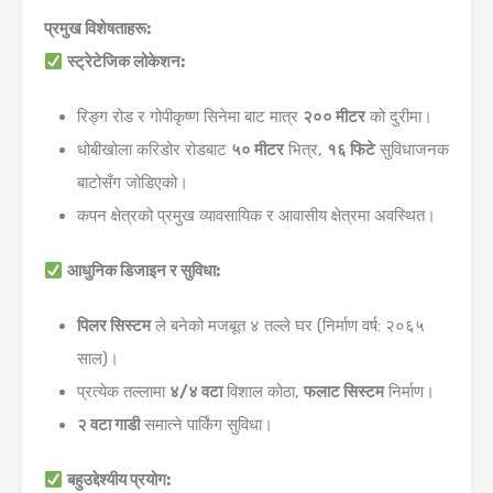
प्रमुख विशेषताहरू:
स्ट्रेटेजिक लोकेशन:
रिङ्ग रोड र गोपीकृष्ण सिनेमा बाट मात्र
२०० मीटर
को दुरीमा।
धोबीखोला करिडोर रोडबाट
५० मीटर
भित्र,
१६ फिटे
सुविधाजनक
बाटोसँग जोडिएको।
कपन क्षेत्रको प्रमुख व्यावसायिक र आवासीय क्षेत्रमा अवस्थित।
आधुनिक डिजाइन र सुविधा:
पिलर सिस्टम
ले बनेको मजबूत ४ तल्ले घर (निर्माण वर्ष: २०६५
साल)।
प्रत्येक तल्लामा
४/४ वटा
विशाल कोठा,
फलाट सिस्टम
निर्माण।
२ वटा गाडी
समात्ने पार्किंग सुविधा।
बहुउद्देश्यीय प्रयोग: