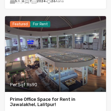
5
7
2024
26
Aana
6
Featured
For Rent
Per Sqf Rs90
Prime Office Space for Rent in
Jawalakhel, Lalitpur!