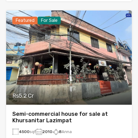
Featured
For Sale
Rs5.2 Cr
Semi-commercial house for sale at
Khursanitar Lazimpat
4500
sqf
2010
8
Anna