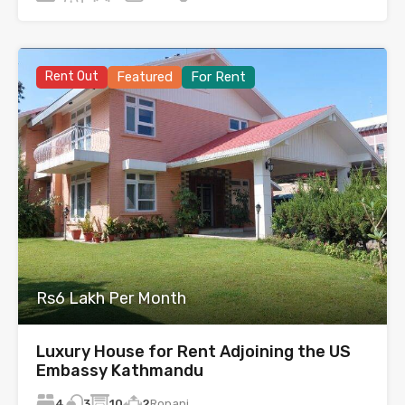
Rent Out
Featured
For Rent
Rs6 Lakh Per Month
Luxury House for Rent Adjoining the US
Embassy Kathmandu
4
10
2
Ropani
3