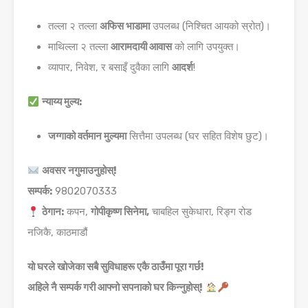
तल्ला २ तल्ला
अफिस भाडामा
उपलब्ध (निश्चित आयको स्रोत)।
माथिल्ला २ तल्ला
आरामदायी आवास
को लागि उपयुक्त।
व्यापार, निवेश, र बसाइँ दुवैका लागि
आदर्श
!
न्याय्य मुल्य:
जग्गाको वर्तमान मुल्यमा
सित्तैमा उपलब्ध (घर सहित विशेष छुट)।
अवसर नगुमाउनुहोस्!
सम्पर्क:
9802070333
ठेगान:
कपन,
गोपीकृष्ण सिनेमा,
चाबहिल सुकेधारा, रिङ्ग रोड
नजिकै, काठमाडौं
यो घरले खोजेका सबै सुविधाहरू एकै ठाउँमा पूरा गर्छ!
अहिले नै सम्पर्क गरी आफ्नो सपनाको घर किन्नुहोस्!