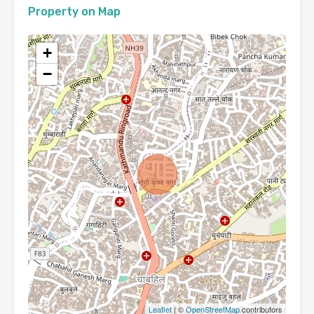
Property on Map
+
−
Leaflet
| ©
OpenStreetMap
contributors