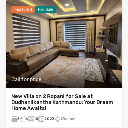
Featured
For Sale
Call for price
New Villa on 2 Ropani for Sale at
Budhanilkantha Kathmandu: Your Dream
Home Awaits!
5
10
2023
2
Ropani
6