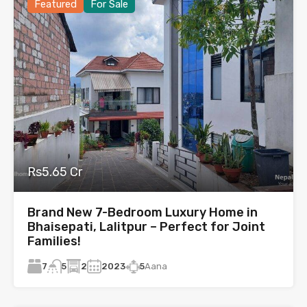
Featured
For Sale
Rs5.65 Cr
Brand New 7-Bedroom Luxury Home in
Bhaisepati, Lalitpur – Perfect for Joint
Families!
7
2
2023
5
Aana
5