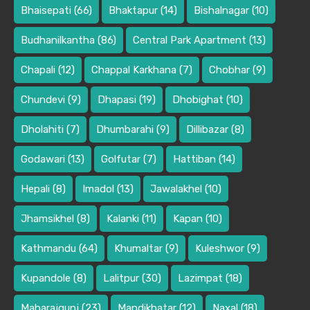
Bhaisepati
(66)
Bhaktapur
(14)
Bishalnagar
(10)
Budhanilkantha
(86)
Central Park Apartment
(13)
Chapali
(12)
Chappal Karkhana
(7)
Chobhar
(9)
Chundevi
(9)
Dhapasi
(19)
Dhobighat
(10)
Dholahiti
(7)
Dhumbarahi
(9)
Dillibazar
(8)
Godawari
(13)
Golfutar
(7)
Hattiban
(14)
Hepali
(8)
Imadol
(13)
Jawalakhel
(10)
Jhamsikhel
(8)
Kalanki
(11)
Kapan
(10)
Kathmandu
(64)
Khumaltar
(9)
Kuleshwor
(9)
Kupandole
(8)
Lalitpur
(30)
Lazimpat
(18)
Maharajgunj
(23)
Mandikhatar
(12)
Naxal
(18)