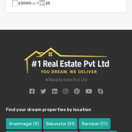
23000
sq ft
25
#1Real Estate Pvt Ltd
Find your dream properties by location
Anamnagar
(9)
Baluwatar
(41)
Bansbari
(17)