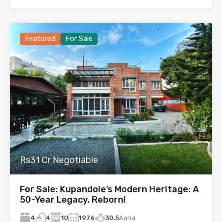
Featured
For Sale
Rs31 Cr Negotiable
For Sale: Kupandole’s Modern Heritage: A
50-Year Legacy, Reborn!
4
10
1976
30.5
Aana
4