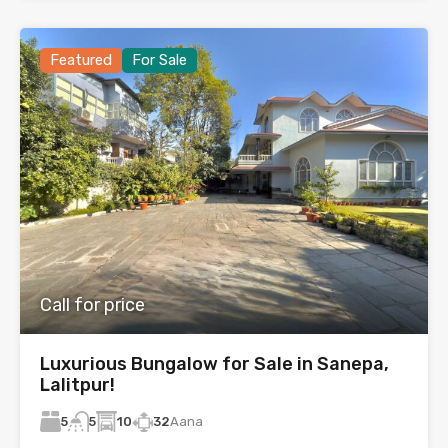
Featured
For Sale
Call for price
Luxurious Bungalow for Sale in Sanepa,
Lalitpur!
5
10
32
Aana
5