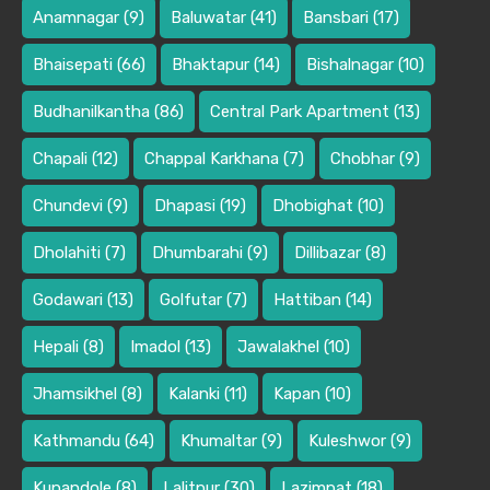
Anamnagar
(9)
Baluwatar
(41)
Bansbari
(17)
Bhaisepati
(66)
Bhaktapur
(14)
Bishalnagar
(10)
Budhanilkantha
(86)
Central Park Apartment
(13)
Chapali
(12)
Chappal Karkhana
(7)
Chobhar
(9)
Chundevi
(9)
Dhapasi
(19)
Dhobighat
(10)
Dholahiti
(7)
Dhumbarahi
(9)
Dillibazar
(8)
Godawari
(13)
Golfutar
(7)
Hattiban
(14)
Hepali
(8)
Imadol
(13)
Jawalakhel
(10)
Jhamsikhel
(8)
Kalanki
(11)
Kapan
(10)
Kathmandu
(64)
Khumaltar
(9)
Kuleshwor
(9)
Kupandole
(8)
Lalitpur
(30)
Lazimpat
(18)