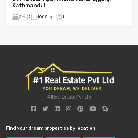
Kathmandu!
2
1000
sq ft
1
2
#1Real Estate Pvt Ltd
Find your dream properties by location