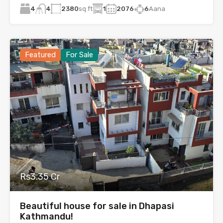
4
2380
sq ft
1
2076
6
Aana
4
Featured
For Sale
Rs3.35 Cr
Beautiful house for sale in Dhapasi
Kathmandu!