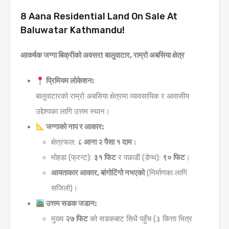
8 Aana Residential Land On Sale At
Baluwatar Kathmandu!
आकर्षक जग्गा बिक्रीको अवसर!
बालुवाटार, राम्रो अबसिया क्षेत्र
प्रिमियम लोकेशन:
बालुवाटारको राम्रो अबसिया क्षेत्रमा व्यावसायिक र आवासीय
उद्देश्यका लागि उत्तम स्थान।
जग्गाको नाप र आकार:
क्षेत्रफल:
८ आना २ पैसा १ दाम
।
मोहडा (फ्रन्ट):
३१ फिट
र पछाडी (डेप्थ):
९० फिट
।
आयताकार आकार, बांगोटिंगो नभएको
(निर्माणका लागि
सजिलो)।
उत्तम सडक जडान:
मुख्य
२७ फिट
को सडकबाट सिधै पहुँच (३ कित्ता भित्र