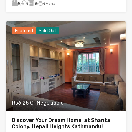
5
3
6
Aana
5
Featured
Sold Out
Rs6.25 Cr Negotiable
Discover Your Dream Home at Shanta
Colony, Hepali Heights Kathmandu!