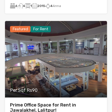
6
1
2015
4
Anna
4
Featured
For Rent
Per Sqf Rs90
Prime Office Space for Rent in
Jawalakhel, Lalitpur!