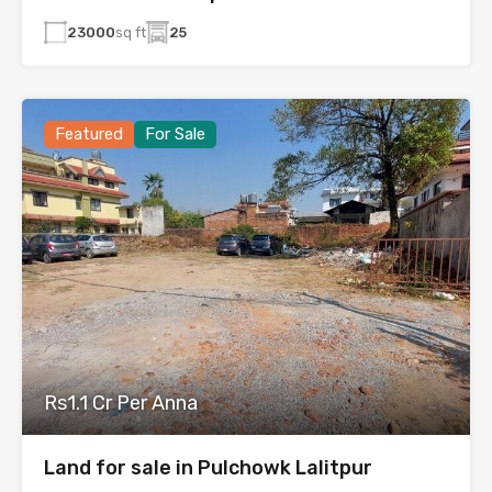
23000
sq ft
25
Featured
For Sale
Rs1.1 Cr Per Anna
Land for sale in Pulchowk Lalitpur