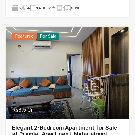
3
1400
Sq.ft.
1
2010
4
Featured
For Sale
Rs3.5 Cr
Elegant 2-Bedroom Apartment for Sale
at Premier Apartment, Maharajgunj,