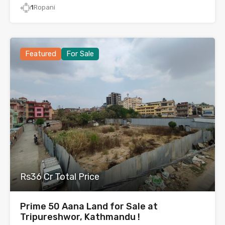
1
Ropani
Featured
For Sale
Rs36 Cr Total Price
Prime 50 Aana Land for Sale at
Tripureshwor, Kathmandu !