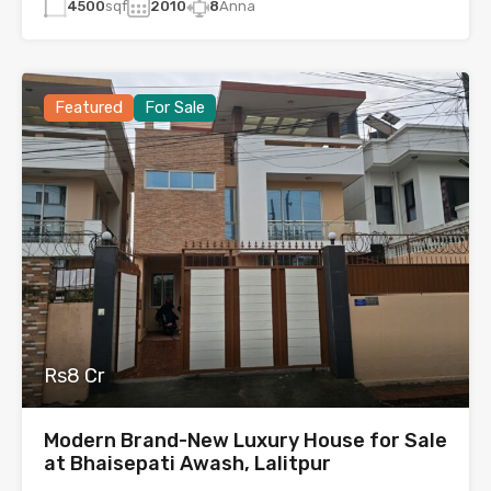
4500
sqf
2010
8
Anna
Featured
For Sale
Rs8 Cr
Modern Brand-New Luxury House for Sale
at Bhaisepati Awash, Lalitpur