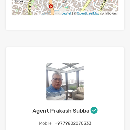
Leaflet
| ©
OpenStreetMap
contributors
Agent Prakash Subba
Mobile:
+9779802070333